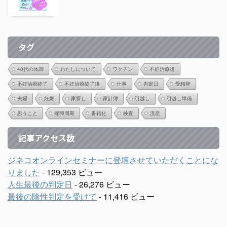
タグ
40代の体調
わたしについて
ワクチン
不妊治療後
不妊治療終了
不妊治療終了後
仕事
判定日
受精卵
夫婦
妊娠
家探し
家計簿
引越し
引越し準備
思うこと
採卵周期
書籍化
検査
流産
記事アクセス数
ジネコオンラインセミナーに登壇させていただくことにな
りました
- 129,353 ビュー
人生最後の判定日
- 26,276 ビュー
最後の陰性判定を受けて
- 11,416 ビュー