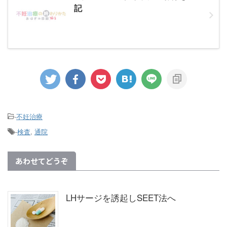
記
-
不妊治療
-
検査
,
通院
あわせてどうぞ
LHサージを誘起しSEET法へ