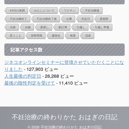
40代の体調
わたしについて
ワクチン
不妊治療後
不妊治療終了
不妊治療終了後
仕事
判定日
受精卵
夫婦
妊娠
家探し
家計簿
引越し
引越し準備
思うこと
採卵周期
書籍化
検査
流産
記事アクセス数
ジネコオンラインセミナーに登壇させていただくことにな
りました
- 127,903 ビュー
人生最後の判定日
- 26,268 ビュー
最後の陰性判定を受けて
- 11,410 ビュー
不妊治療の終わりかた おはぎの日記
© 2026 不妊治療の終わりかた おはぎの日記