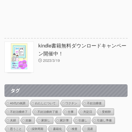
kindle書籍無料ダウンロードキャンペー
ン開催中！
2023/3/19
タグ
40代の体調
わたしについて
ワクチン
不妊治療後
不妊治療終了
不妊治療終了後
仕事
判定日
受精卵
夫婦
妊娠
家探し
家計簿
引越し
引越し準備
思うこと
採卵周期
書籍化
検査
流産