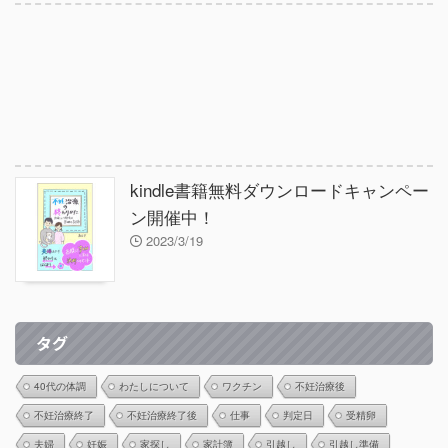
kindle書籍無料ダウンロードキャンペー
ン開催中！
2023/3/19
タグ
40代の体調
わたしについて
ワクチン
不妊治療後
不妊治療終了
不妊治療終了後
仕事
判定日
受精卵
夫婦
妊娠
家探し
家計簿
引越し
引越し準備