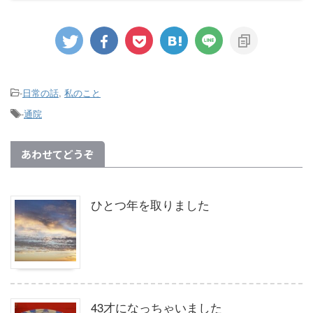
-
日常の話
,
私のこと
-
通院
あわせてどうぞ
ひとつ年を取りました
43才になっちゃいました