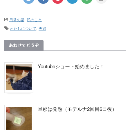
-
日常の話
,
私のこと
-
わたしについて
,
夫婦
あわせてどうぞ
Youtubeショート始めました！
旦那は発熱（モデルナ2回目6日後）