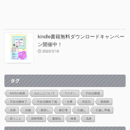
kindle書籍無料ダウンロードキャンペー
ン開催中！
2023/3/19
タグ
40代の体調
わたしについて
ワクチン
不妊治療後
不妊治療終了
不妊治療終了後
仕事
判定日
受精卵
夫婦
妊娠
家探し
家計簿
引越し
引越し準備
思うこと
採卵周期
書籍化
検査
流産