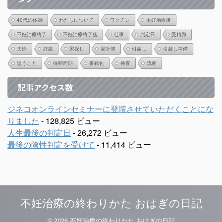
40代の体調
わたしについて
ワクチン
不妊治療後
不妊治療終了
不妊治療終了後
仕事
判定日
受精卵
夫婦
妊娠
家探し
家計簿
引越し
引越し準備
思うこと
採卵周期
書籍化
検査
流産
記事アクセス数
ジネコオンラインセミナーに登壇させていただくことにな
りました
- 128,825 ビュー
人生最後の判定日
- 26,272 ビュー
最後の陰性判定を受けて
- 11,414 ビュー
不妊治療の終わりかた おはぎの日記
© 2026 不妊治療の終わりかた おはぎの日記