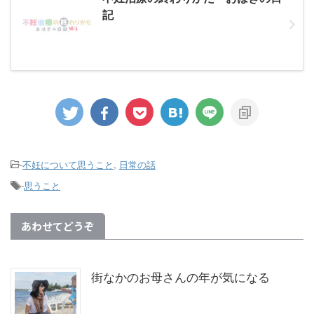
記
-
不妊について思うこと
,
日常の話
-
思うこと
あわせてどうぞ
街なかのお母さんの年が気になる