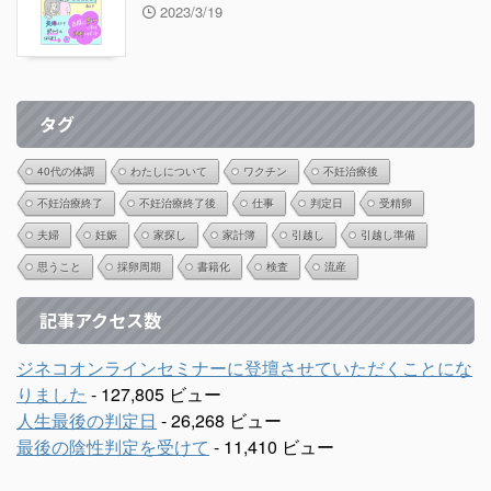
2023/3/19
タグ
40代の体調
わたしについて
ワクチン
不妊治療後
不妊治療終了
不妊治療終了後
仕事
判定日
受精卵
夫婦
妊娠
家探し
家計簿
引越し
引越し準備
思うこと
採卵周期
書籍化
検査
流産
記事アクセス数
ジネコオンラインセミナーに登壇させていただくことにな
りました
- 127,805 ビュー
人生最後の判定日
- 26,268 ビュー
最後の陰性判定を受けて
- 11,410 ビュー