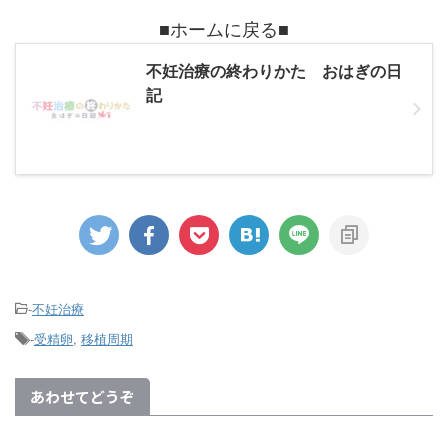
■ホームに戻る■
不妊治療の終わりかた おはぎの日
記
-
不妊治療
-
受精卵
,
移植周期
あわせてどうぞ