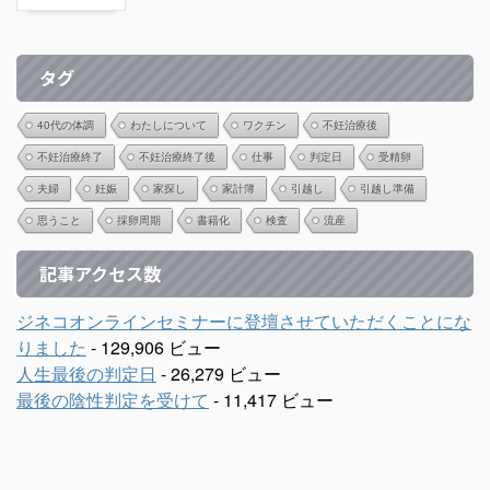
タグ
40代の体調
わたしについて
ワクチン
不妊治療後
不妊治療終了
不妊治療終了後
仕事
判定日
受精卵
夫婦
妊娠
家探し
家計簿
引越し
引越し準備
思うこと
採卵周期
書籍化
検査
流産
記事アクセス数
ジネコオンラインセミナーに登壇させていただくことにな
りました
- 129,906 ビュー
人生最後の判定日
- 26,279 ビュー
最後の陰性判定を受けて
- 11,417 ビュー