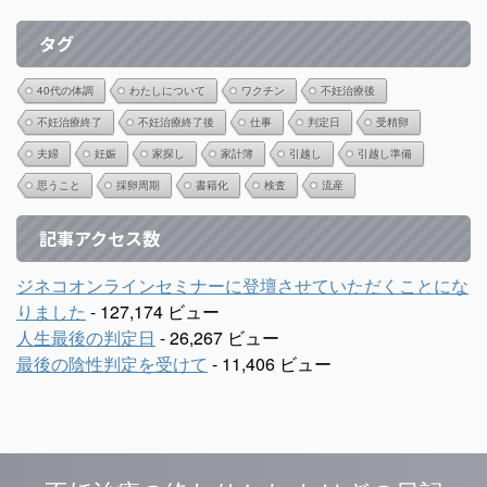
タグ
40代の体調
わたしについて
ワクチン
不妊治療後
不妊治療終了
不妊治療終了後
仕事
判定日
受精卵
夫婦
妊娠
家探し
家計簿
引越し
引越し準備
思うこと
採卵周期
書籍化
検査
流産
記事アクセス数
ジネコオンラインセミナーに登壇させていただくことにな
りました
- 127,174 ビュー
人生最後の判定日
- 26,267 ビュー
最後の陰性判定を受けて
- 11,406 ビュー