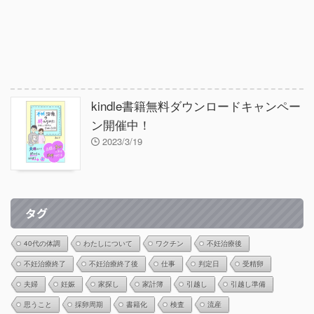
kindle書籍無料ダウンロードキャンペー
ン開催中！
2023/3/19
タグ
40代の体調
わたしについて
ワクチン
不妊治療後
不妊治療終了
不妊治療終了後
仕事
判定日
受精卵
夫婦
妊娠
家探し
家計簿
引越し
引越し準備
思うこと
採卵周期
書籍化
検査
流産